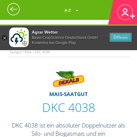
A-Z
Agrar Wetter
Öffnen
Bayer CropScience Deutschland GmbH
Kostenlos bei Google Play
Saatgut / Mais / DKC 4038
MAIS-SAATGUT
DKC 4038
DKC 4038 ist ein absoluter Doppelnutzer als
Silo- und Biogasmais und ein