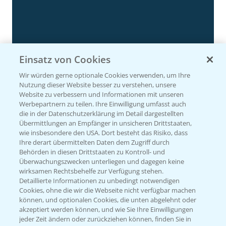
Einsatz von Cookies
Rundgang Silomais Demo bei Neu-Ulm
4:50
Wir würden gerne optionale Cookies verwenden, um Ihre
23.09.2024
Nutzung dieser Website besser zu verstehen, unsere
Website zu verbessern und Informationen mit unseren
Werbepartnern zu teilen. Ihre Einwilligung umfasst auch
die in der Datenschutzerklärung im Detail dargestellten
Übermittlungen an Empfänger in unsicheren Drittstaaten,
wie insbesondere den USA. Dort besteht das Risiko, dass
Ihre derart übermittelten Daten dem Zugriff durch
Behörden in diesen Drittstaaten zu Kontroll- und
Überwachungszwecken unterliegen und dagegen keine
wirksamen Rechtsbehelfe zur Verfügung stehen.
Detaillierte Informationen zu unbedingt notwendigen
Cookies, ohne die wir die Webseite nicht verfügbar machen
können, und optionalen Cookies, die unten abgelehnt oder
Rundgang - Silomais Demo Region
5:54
akzeptiert werden können, und wie Sie Ihre Einwilligungen
Augsburg
jeder Zeit ändern oder zurückziehen können, finden Sie in