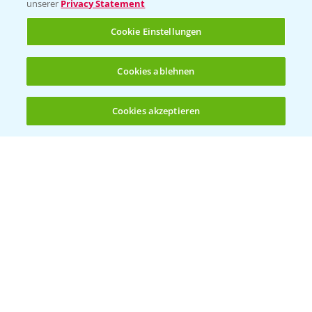
unserer
Privacy Statement
Cookie Einstellungen
Cookies ablehnen
Cookies akzeptieren
Öffnen
Bis zu 4 Produkte vergleichen:
(noch 4)
Rundgang MaisDemo bei Nördlingen mit
10:51
Schwerpunkt Silomais
19.09.2024