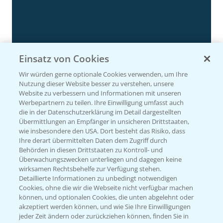
Einsatz von Cookies
Rundgang Silomais Demo bei Neu-Ulm
4:50
Wir würden gerne optionale Cookies verwenden, um Ihre
23.09.2024
Nutzung dieser Website besser zu verstehen, unsere
Website zu verbessern und Informationen mit unseren
Werbepartnern zu teilen. Ihre Einwilligung umfasst auch
die in der Datenschutzerklärung im Detail dargestellten
Übermittlungen an Empfänger in unsicheren Drittstaaten,
wie insbesondere den USA. Dort besteht das Risiko, dass
Ihre derart übermittelten Daten dem Zugriff durch
Behörden in diesen Drittstaaten zu Kontroll- und
Überwachungszwecken unterliegen und dagegen keine
wirksamen Rechtsbehelfe zur Verfügung stehen.
Detaillierte Informationen zu unbedingt notwendigen
Cookies, ohne die wir die Webseite nicht verfügbar machen
Rundgang - Silomais Demo Region
können, und optionalen Cookies, die unten abgelehnt oder
5:54
Augsburg
akzeptiert werden können, und wie Sie Ihre Einwilligungen
jeder Zeit ändern oder zurückziehen können, finden Sie in
24.09.2024