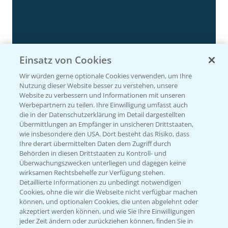
Einsatz von Cookies
Rundgang Silomais Demo bei Neu-Ulm
4:50
Wir würden gerne optionale Cookies verwenden, um Ihre
23.09.2024
Nutzung dieser Website besser zu verstehen, unsere
Website zu verbessern und Informationen mit unseren
Werbepartnern zu teilen. Ihre Einwilligung umfasst auch
die in der Datenschutzerklärung im Detail dargestellten
Übermittlungen an Empfänger in unsicheren Drittstaaten,
wie insbesondere den USA. Dort besteht das Risiko, dass
Ihre derart übermittelten Daten dem Zugriff durch
Behörden in diesen Drittstaaten zu Kontroll- und
Überwachungszwecken unterliegen und dagegen keine
wirksamen Rechtsbehelfe zur Verfügung stehen.
Detaillierte Informationen zu unbedingt notwendigen
Cookies, ohne die wir die Webseite nicht verfügbar machen
können, und optionalen Cookies, die unten abgelehnt oder
Rundgang - Silomais Demo Region
5:54
akzeptiert werden können, und wie Sie Ihre Einwilligungen
Augsburg
jeder Zeit ändern oder zurückziehen können, finden Sie in