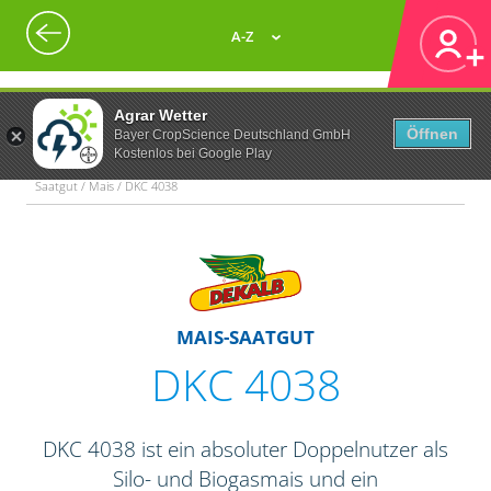
A-Z
Agrar Wetter
Öffnen
Bayer CropScience Deutschland GmbH
Kostenlos bei Google Play
Saatgut / Mais / DKC 4038
MAIS-SAATGUT
DKC 4038
DKC 4038 ist ein absoluter Doppelnutzer als
Silo- und Biogasmais und ein