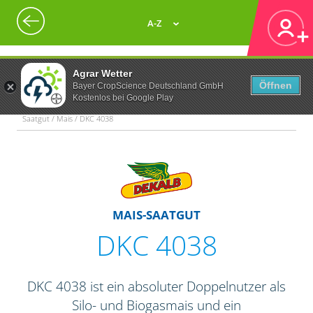
A-Z
Agrar Wetter
Öffnen
Bayer CropScience Deutschland GmbH
Kostenlos bei Google Play
Saatgut / Mais / DKC 4038
MAIS-SAATGUT
DKC 4038
DKC 4038 ist ein absoluter Doppelnutzer als
Silo- und Biogasmais und ein