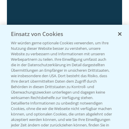
Einsatz von Cookies
Rundgang Silomais Demo bei Neu-Ulm
4:50
Wir würden gerne optionale Cookies verwenden, um Ihre
23.09.2024
Nutzung dieser Website besser zu verstehen, unsere
Website zu verbessern und Informationen mit unseren
Werbepartnern zu teilen. Ihre Einwilligung umfasst auch
die in der Datenschutzerklärung im Detail dargestellten
Übermittlungen an Empfänger in unsicheren Drittstaaten,
wie insbesondere den USA. Dort besteht das Risiko, dass
Ihre derart übermittelten Daten dem Zugriff durch
Behörden in diesen Drittstaaten zu Kontroll- und
Überwachungszwecken unterliegen und dagegen keine
wirksamen Rechtsbehelfe zur Verfügung stehen.
Detaillierte Informationen zu unbedingt notwendigen
Cookies, ohne die wir die Webseite nicht verfügbar machen
können, und optionalen Cookies, die unten abgelehnt oder
Rundgang - Silomais Demo Region
5:54
akzeptiert werden können, und wie Sie Ihre Einwilligungen
Augsburg
jeder Zeit ändern oder zurückziehen können, finden Sie in