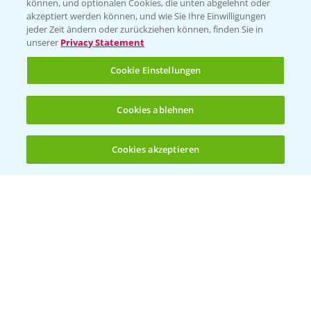
können, und optionalen Cookies, die unten abgelehnt oder
Bayer CropScience Austria
akzeptiert werden können, und wie Sie Ihre Einwilligungen
jeder Zeit ändern oder zurückziehen können, finden Sie in
Bayer CropScience Schweiz
unserer
Privacy Statement
Presse
Cookie Einstellungen
Vegetables Deutschland
Infos
Cookies ablehnen
Cookies akzeptieren
LINKS
Öffnen
Bis zu 4 Produkte vergleichen:
(noch 4)
Apps
Wetter Aktuell
BROSCHÜREN
Ackerbau
Saatgut
Sonderkulturen