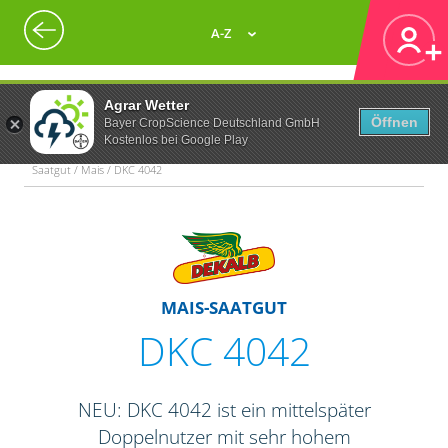
A-Z
Agrar Wetter
Öffnen
Bayer CropScience Deutschland GmbH
Kostenlos bei Google Play
Saatgut / Mais / DKC 4042
MAIS-SAATGUT
DKC 4042
NEU: DKC 4042 ist ein mittelspäter
Doppelnutzer mit sehr hohem