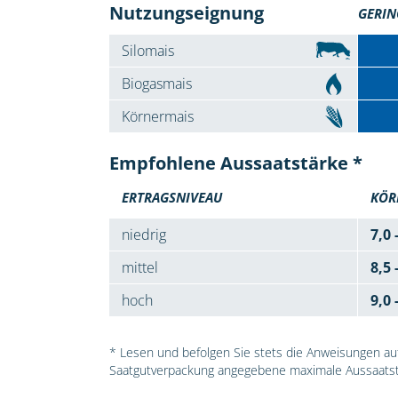
Nutzungseignung
GERIN
Silomais
Biogasmais
Körnermais
Empfohlene Aussaatstärke *
ERTRAGSNIVEAU
KÖR
niedrig
7,0 
mittel
8,5 
hoch
9,0 
* Lesen und befolgen Sie stets die Anweisungen auf 
Saatgutverpackung angegebene maximale Aussaatst