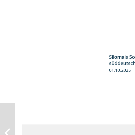
Silomais S
süddeutsc
01.10.2025