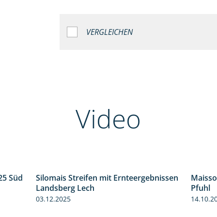
VERGLEICHEN
Video
25 Süd
Silomais Streifen mit Ernteergebnissen
Maisso
5:36
11:01
Landsberg Lech
Pfuhl
03.12.2025
14.10.2