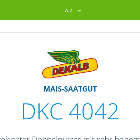
A-Z
MAIS-SAATGUT
DKC 4042
ttelspäter Doppelnutzer mit sehr hohem