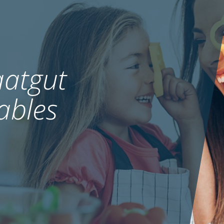
atgut
ables