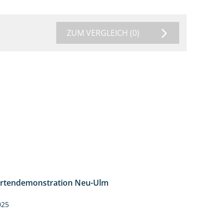
ZUM VERGLEICH
(0)
rtendemonstration Neu-Ulm
7:10
025