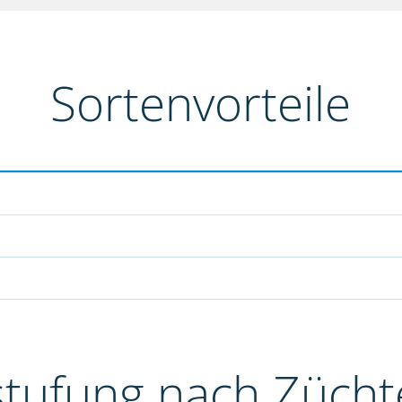
Sortenvorteile
stufung nach Züch