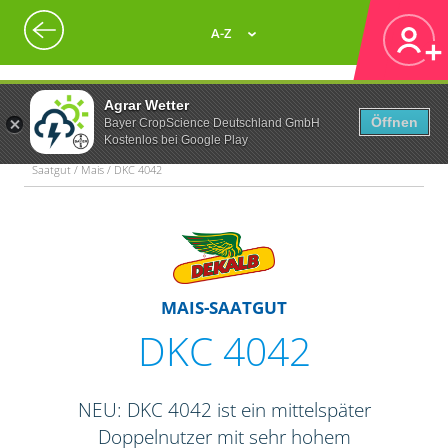
A-Z
Agrar Wetter
Öffnen
Bayer CropScience Deutschland GmbH
Kostenlos bei Google Play
Saatgut / Mais / DKC 4042
MAIS-SAATGUT
DKC 4042
NEU: DKC 4042 ist ein mittelspäter
Doppelnutzer mit sehr hohem