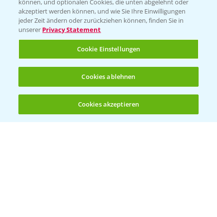
können, und optionalen Cookies, die unten abgelehnt oder
Bayer CropScience Austria
akzeptiert werden können, und wie Sie Ihre Einwilligungen
jeder Zeit ändern oder zurückziehen können, finden Sie in
Bayer CropScience Schweiz
unserer
Privacy Statement
Presse
Cookie Einstellungen
Vegetables Deutschland
Infos
Cookies ablehnen
Cookies akzeptieren
LINKS
Öffnen
Bis zu 4 Produkte vergleichen:
(noch 4)
Apps
Wetter Aktuell
BROSCHÜREN
Ackerbau
Saatgut
Sonderkulturen