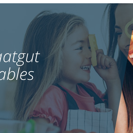
atgut
ables