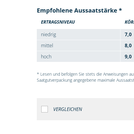
Empfohlene Aussaatstärke *
ERTRAGSNIVEAU
KÖR
niedrig
7,0
mittel
8,0
hoch
9,0
* Lesen und befolgen Sie stets die Anweisungen auf 
Saatgutverpackung angegebene maximale Aussaatst
VERGLEICHEN