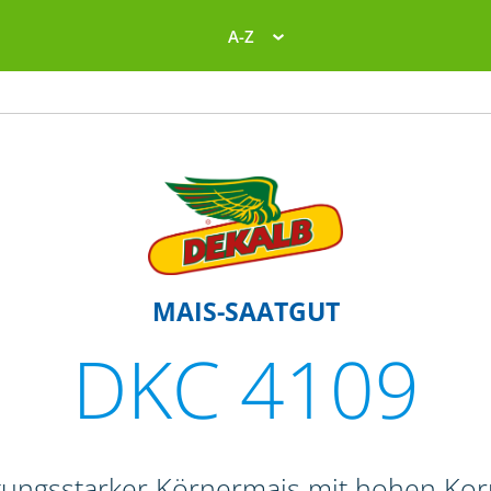
A-Z
MAIS-SAATGUT
DKC 4109
stungsstarker Körnermais mit hohen Ko