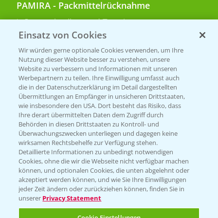
PAMIRA - Packmittelrücknahme
Sammelstellen und Termine
Einsatz von Cookies
PRE - Chemikalien sicher entsorgen
Wir würden gerne optionale Cookies verwenden, um Ihre
Nutzung dieser Website besser zu verstehen, unsere
Sammelstellen und Termine
Website zu verbessern und Informationen mit unseren
Werbepartnern zu teilen. Ihre Einwilligung umfasst auch
die in der Datenschutzerklärung im Detail dargestellten
Übermittlungen an Empfänger in unsicheren Drittstaaten,
Kontakt & Notfall
wie insbesondere den USA. Dort besteht das Risiko, dass
Ihre derart übermittelten Daten dem Zugriff durch
Behörden in diesen Drittstaaten zu Kontroll- und
Beratung auf WhatsApp
Überwachungszwecken unterliegen und dagegen keine
T.
+49 (0)174 346 564 1
wirksamen Rechtsbehelfe zur Verfügung stehen.
Detaillierte Informationen zu unbedingt notwendigen
Cookies, ohne die wir die Webseite nicht verfügbar machen
KONTAKT
können, und optionalen Cookies, die unten abgelehnt oder
akzeptiert werden können, und wie Sie Ihre Einwilligungen
jeder Zeit ändern oder zurückziehen können, finden Sie in
Hilfe in Notfällen
unserer
Privacy Statement
T.
+49 (0)214/30-20220
Cookie Einstellungen