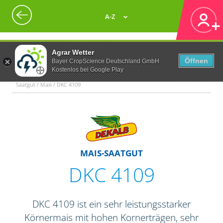
A-Z
Agrar Wetter
Öffnen
Bayer CropScience Deutschland GmbH
Kostenlos bei Google Play
Saatgut / Mais / DKC 4109
MAIS-SAATGUT
DKC 4109
DKC 4109 ist ein sehr leistungsstarker
Körnermais mit hohen Kornerträgen, sehr