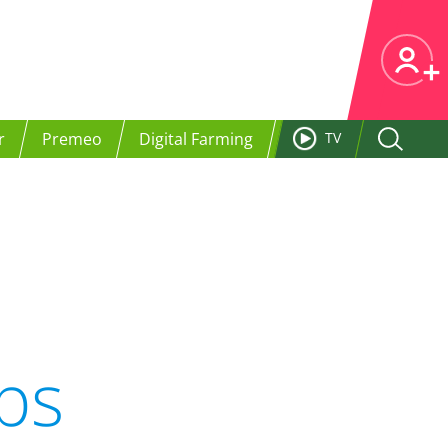
r
Premeo
Digital Farming
TV
ps