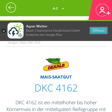
A-Z
Agrar Wetter
Öffnen
Bayer CropScience Deutschland GmbH
Kostenlos bei Google Play
Saatgut / Mais / DKC 4162
MAIS-SAATGUT
DKC 4162
DKC 4162 ist ein mittelhoher bis hoher
Körnermais in der mittelspäten Reifegruppe mit