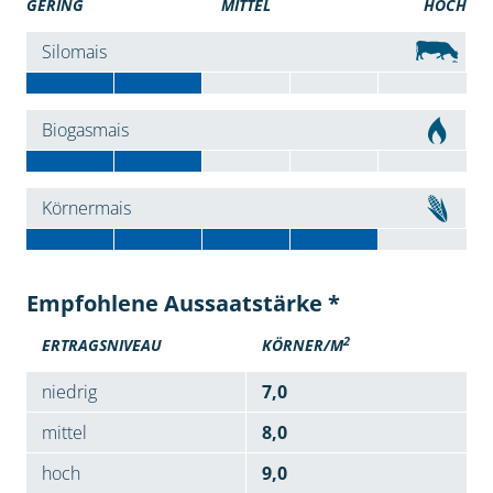
GERING
MITTEL
HOCH
Silomais
Biogasmais
Körnermais
Empfohlene Aussaatstärke *
2
ERTRAGSNIVEAU
KÖRNER/M
niedrig
7,0
mittel
8,0
hoch
9,0