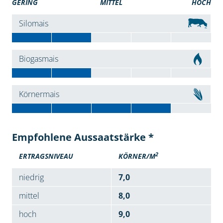
GERING
MITTEL
HOCH
Silomais
Biogasmais
Körnermais
Empfohlene Aussaatstärke *
2
ERTRAGSNIVEAU
KÖRNER/M
niedrig
7,0
mittel
8,0
hoch
9,0