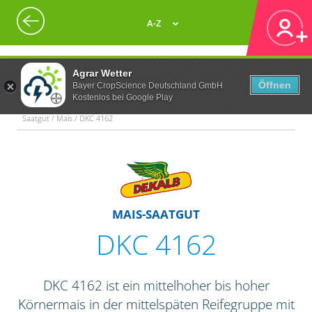
A-Z
Agrar Wetter
Öffnen
Bayer CropScience Deutschland GmbH
Kostenlos bei Google Play
Saatgut / Mais / DKC 4162
MAIS-SAATGUT
DKC 4162
DKC 4162 ist ein mittelhoher bis hoher
Körnermais in der mittelspäten Reifegruppe mit