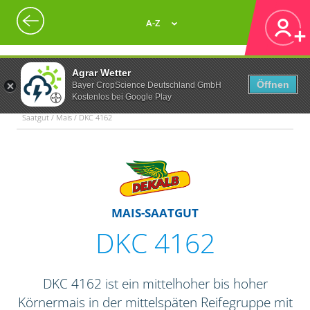
A-Z
Agrar Wetter
Öffnen
Bayer CropScience Deutschland GmbH
Kostenlos bei Google Play
Saatgut / Mais / DKC 4162
MAIS-SAATGUT
DKC 4162
DKC 4162 ist ein mittelhoher bis hoher
Körnermais in der mittelspäten Reifegruppe mit