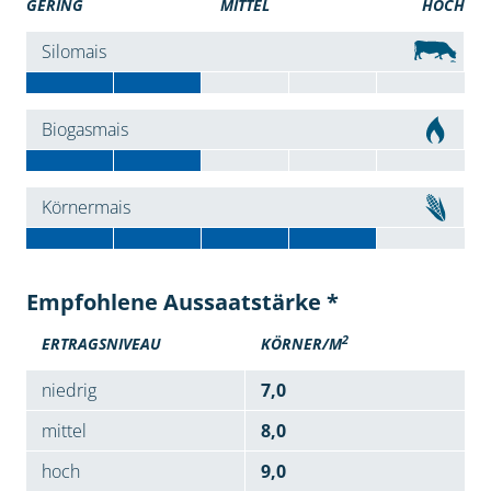
GERING
MITTEL
HOCH
Silomais
Biogasmais
Körnermais
Empfohlene Aussaatstärke *
2
ERTRAGSNIVEAU
KÖRNER/M
niedrig
7,0
mittel
8,0
hoch
9,0