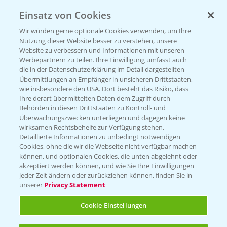
Einsatz von Cookies
KONTAKT
Wir würden gerne optionale Cookies verwenden, um Ihre
Nutzung dieser Website besser zu verstehen, unsere
Hilfe in Notfällen
Website zu verbessern und Informationen mit unseren
T.
+49 (0)214/30-20220
Werbepartnern zu teilen. Ihre Einwilligung umfasst auch
die in der Datenschutzerklärung im Detail dargestellten
Übermittlungen an Empfänger in unsicheren Drittstaaten,
wie insbesondere den USA. Dort besteht das Risiko, dass
Ihre derart übermittelten Daten dem Zugriff durch
Behörden in diesen Drittstaaten zu Kontroll- und
Überwachungszwecken unterliegen und dagegen keine
wirksamen Rechtsbehelfe zur Verfügung stehen.
Folgen Sie uns
Detaillierte Informationen zu unbedingt notwendigen
Cookies, ohne die wir die Webseite nicht verfügbar machen
können, und optionalen Cookies, die unten abgelehnt oder
akzeptiert werden können, und wie Sie Ihre Einwilligungen
jeder Zeit ändern oder zurückziehen können, finden Sie in
unserer
Privacy Statement
Cookie Einstellungen