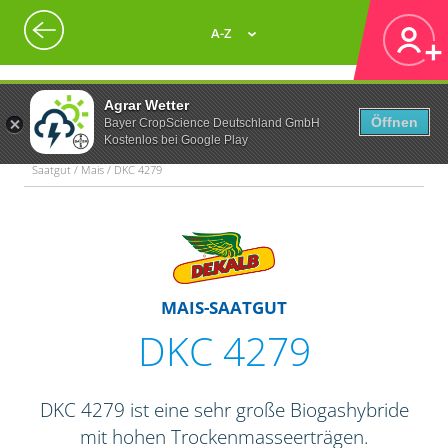
A-Z
Agrar Wetter
Öffnen
Bayer CropScience Deutschland GmbH
Kostenlos bei Google Play
Saatgut / Mais / DKC 4279
MAIS-SAATGUT
DKC 4279
DKC 4279 ist eine sehr große Biogashybride
mit hohen Trockenmasseerträgen.