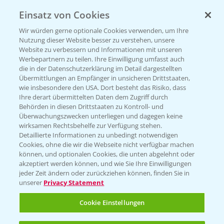
Einsatz von Cookies
KONTAKT
Wir würden gerne optionale Cookies verwenden, um Ihre
Nutzung dieser Website besser zu verstehen, unsere
Hilfe in Notfällen
Website zu verbessern und Informationen mit unseren
T.
+49 (0)214/30-20220
Werbepartnern zu teilen. Ihre Einwilligung umfasst auch
die in der Datenschutzerklärung im Detail dargestellten
Übermittlungen an Empfänger in unsicheren Drittstaaten,
wie insbesondere den USA. Dort besteht das Risiko, dass
Ihre derart übermittelten Daten dem Zugriff durch
Behörden in diesen Drittstaaten zu Kontroll- und
Überwachungszwecken unterliegen und dagegen keine
wirksamen Rechtsbehelfe zur Verfügung stehen.
Folgen Sie uns
Detaillierte Informationen zu unbedingt notwendigen
Cookies, ohne die wir die Webseite nicht verfügbar machen
können, und optionalen Cookies, die unten abgelehnt oder
akzeptiert werden können, und wie Sie Ihre Einwilligungen
jeder Zeit ändern oder zurückziehen können, finden Sie in
unserer
Privacy Statement
Cookie Einstellungen