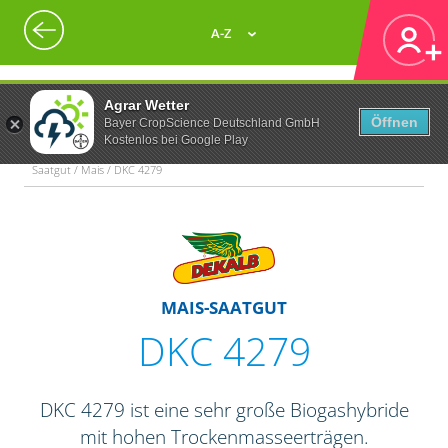
A-Z
Agrar Wetter
Öffnen
Bayer CropScience Deutschland GmbH
Kostenlos bei Google Play
Saatgut / Mais / DKC 4279
MAIS-SAATGUT
DKC 4279
DKC 4279 ist eine sehr große Biogashybride
mit hohen Trockenmasseerträgen.