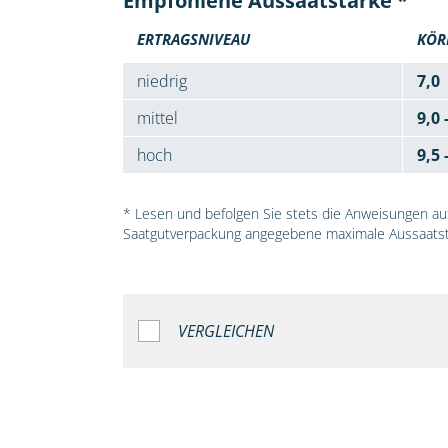
Empfohlene Aussaatstärke *
ERTRAGSNIVEAU
KÖR
niedrig
7,0
mittel
9,0 
hoch
9,5 
* Lesen und befolgen Sie stets die Anweisungen auf 
Saatgutverpackung angegebene maximale Aussaatst
VERGLEICHEN