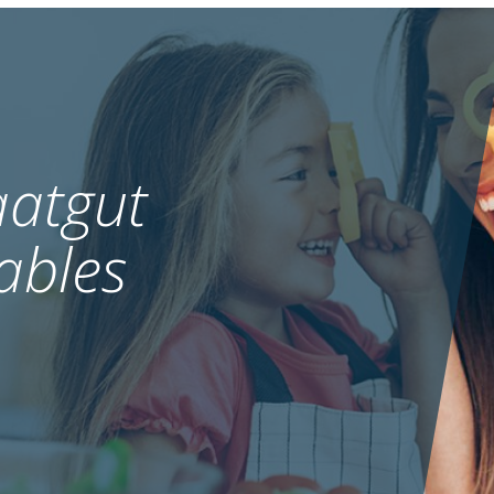
atgut
ables