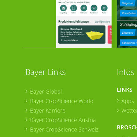
Bayer Links
Infos
LINKS
Bayer Global
Bayer CropScience World
Apps
Bayer Karriere
Wetter
Bayer CropScience Austria
BROSC
Bayer CropScience Schweiz