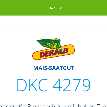
A-Z
MAIS-SAATGUT
DKC 4279
sehr große Biogashybride mit hohen Tr