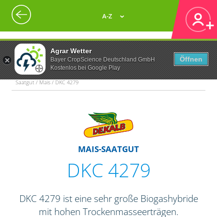
A-Z
Agrar Wetter
Öffnen
Bayer CropScience Deutschland GmbH
Kostenlos bei Google Play
Saatgut / Mais / DKC 4279
MAIS-SAATGUT
DKC 4279
DKC 4279 ist eine sehr große Biogashybride
mit hohen Trockenmasseerträgen.