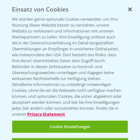
Einsatz von Cookies
KONTAKT
Wir würden gerne optionale Cookies verwenden, um Ihre
Nutzung dieser Website besser zu verstehen, unsere
Hilfe in Notfällen
Website zu verbessern und Informationen mit unseren
T.
+49 (0)214/30-20220
Werbepartnern zu teilen. Ihre Einwilligung umfasst auch
die in der Datenschutzerklärung im Detail dargestellten
Übermittlungen an Empfänger in unsicheren Drittstaaten,
wie insbesondere den USA. Dort besteht das Risiko, dass
Ihre derart übermittelten Daten dem Zugriff durch
Behörden in diesen Drittstaaten zu Kontroll- und
Überwachungszwecken unterliegen und dagegen keine
wirksamen Rechtsbehelfe zur Verfügung stehen.
Folgen Sie uns
Detaillierte Informationen zu unbedingt notwendigen
Cookies, ohne die wir die Webseite nicht verfügbar machen
können, und optionalen Cookies, die unten abgelehnt oder
akzeptiert werden können, und wie Sie Ihre Einwilligungen
jeder Zeit ändern oder zurückziehen können, finden Sie in
unserer
Privacy Statement
Cookie Einstellungen