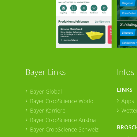
Bayer Links
Infos
LINKS
Bayer Global
Bayer CropScience World
Apps
Bayer Karriere
Wetter
Bayer CropScience Austria
BROSC
Bayer CropScience Schweiz