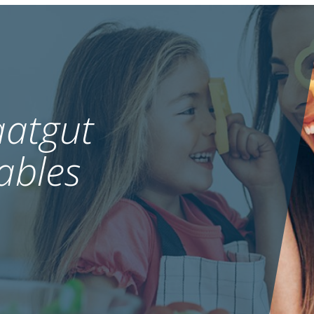
atgut
ables