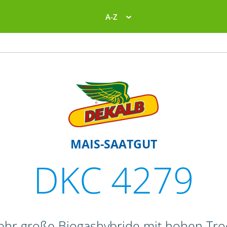
A-Z
MAIS-SAATGUT
DKC 4279
sehr große Biogashybride mit hohen Tr