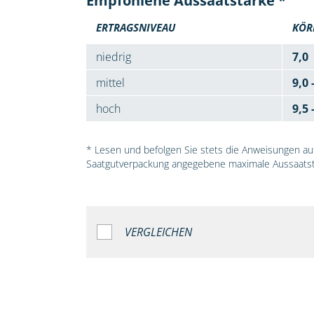
Empfohlene Aussaatstärke *
ERTRAGSNIVEAU
KÖR
niedrig
7,0
mittel
9,0 
hoch
9,5 
* Lesen und befolgen Sie stets die Anweisungen auf 
Saatgutverpackung angegebene maximale Aussaatst
VERGLEICHEN