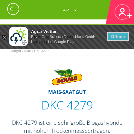
A-Z
Agrar Wetter
Öffnen
Bayer CropScience Deutschland GmbH
Kostenlos bei Google Play
Saatgut / Mais / DKC 4279
MAIS-SAATGUT
DKC 4279
DKC 4279 ist eine sehr große Biogashybride
mit hohen Trockenmasseerträgen.