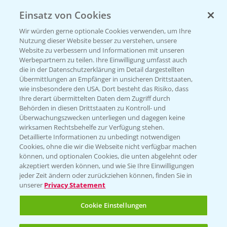
Einsatz von Cookies
KONTAKT
Wir würden gerne optionale Cookies verwenden, um Ihre
Nutzung dieser Website besser zu verstehen, unsere
Hilfe in Notfällen
Website zu verbessern und Informationen mit unseren
T.
+49 (0)214/30-20220
Werbepartnern zu teilen. Ihre Einwilligung umfasst auch
die in der Datenschutzerklärung im Detail dargestellten
Übermittlungen an Empfänger in unsicheren Drittstaaten,
wie insbesondere den USA. Dort besteht das Risiko, dass
Ihre derart übermittelten Daten dem Zugriff durch
Behörden in diesen Drittstaaten zu Kontroll- und
Überwachungszwecken unterliegen und dagegen keine
wirksamen Rechtsbehelfe zur Verfügung stehen.
Folgen Sie uns
Detaillierte Informationen zu unbedingt notwendigen
Cookies, ohne die wir die Webseite nicht verfügbar machen
können, und optionalen Cookies, die unten abgelehnt oder
akzeptiert werden können, und wie Sie Ihre Einwilligungen
jeder Zeit ändern oder zurückziehen können, finden Sie in
unserer
Privacy Statement
Cookie Einstellungen