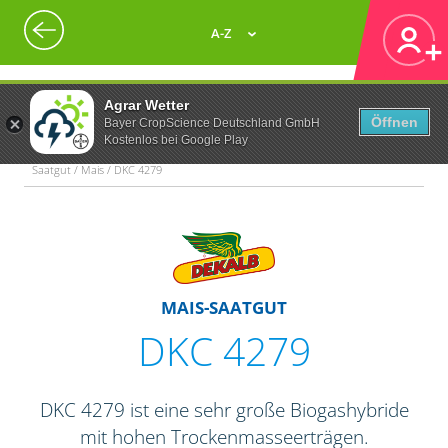
A-Z
Agrar Wetter
Öffnen
Bayer CropScience Deutschland GmbH
Kostenlos bei Google Play
Saatgut / Mais / DKC 4279
MAIS-SAATGUT
DKC 4279
DKC 4279 ist eine sehr große Biogashybride
mit hohen Trockenmasseerträgen.