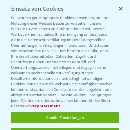
Einsatz von Cookies
KONTAKT
Wir würden gerne optionale Cookies verwenden, um Ihre
Nutzung dieser Website besser zu verstehen, unsere
Hilfe in Notfällen
Website zu verbessern und Informationen mit unseren
T.
+49 (0)214/30-20220
Werbepartnern zu teilen. Ihre Einwilligung umfasst auch
die in der Datenschutzerklärung im Detail dargestellten
Übermittlungen an Empfänger in unsicheren Drittstaaten,
wie insbesondere den USA. Dort besteht das Risiko, dass
Ihre derart übermittelten Daten dem Zugriff durch
Behörden in diesen Drittstaaten zu Kontroll- und
Überwachungszwecken unterliegen und dagegen keine
wirksamen Rechtsbehelfe zur Verfügung stehen.
Folgen Sie uns
Detaillierte Informationen zu unbedingt notwendigen
Cookies, ohne die wir die Webseite nicht verfügbar machen
können, und optionalen Cookies, die unten abgelehnt oder
akzeptiert werden können, und wie Sie Ihre Einwilligungen
jeder Zeit ändern oder zurückziehen können, finden Sie in
unserer
Privacy Statement
Cookie Einstellungen