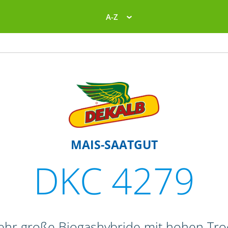
A-Z
MAIS-SAATGUT
DKC 4279
sehr große Biogashybride mit hohen Tr