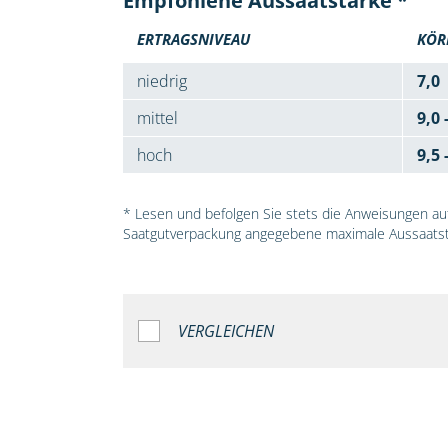
Empfohlene Aussaatstärke *
ERTRAGSNIVEAU
KÖR
niedrig
7,0
mittel
9,0 
hoch
9,5 
* Lesen und befolgen Sie stets die Anweisungen auf 
Saatgutverpackung angegebene maximale Aussaatst
VERGLEICHEN