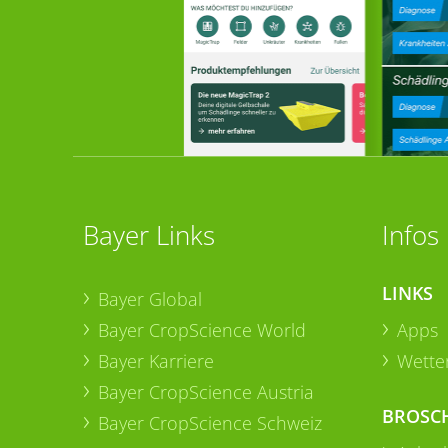
Bayer Links
Infos
LINKS
Bayer Global
Bayer CropScience World
Apps
Bayer Karriere
Wetter
Bayer CropScience Austria
BROSC
Bayer CropScience Schweiz