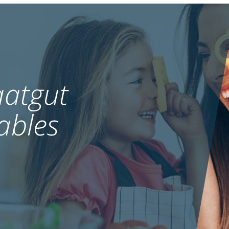
atgut
ables