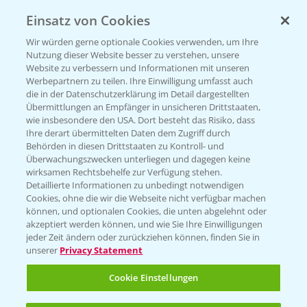
Einsatz von Cookies
KONTAKT
Wir würden gerne optionale Cookies verwenden, um Ihre
Nutzung dieser Website besser zu verstehen, unsere
Hilfe in Notfällen
Website zu verbessern und Informationen mit unseren
T.
+49 (0)214/30-20220
Werbepartnern zu teilen. Ihre Einwilligung umfasst auch
die in der Datenschutzerklärung im Detail dargestellten
Übermittlungen an Empfänger in unsicheren Drittstaaten,
wie insbesondere den USA. Dort besteht das Risiko, dass
Ihre derart übermittelten Daten dem Zugriff durch
Behörden in diesen Drittstaaten zu Kontroll- und
Überwachungszwecken unterliegen und dagegen keine
wirksamen Rechtsbehelfe zur Verfügung stehen.
Folgen Sie uns
Detaillierte Informationen zu unbedingt notwendigen
Cookies, ohne die wir die Webseite nicht verfügbar machen
können, und optionalen Cookies, die unten abgelehnt oder
akzeptiert werden können, und wie Sie Ihre Einwilligungen
jeder Zeit ändern oder zurückziehen können, finden Sie in
unserer
Privacy Statement
Cookie Einstellungen