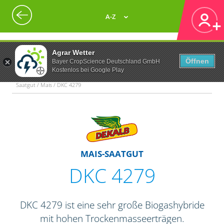
A-Z
Agrar Wetter
Öffnen
Bayer CropScience Deutschland GmbH
Kostenlos bei Google Play
Saatgut / Mais / DKC 4279
MAIS-SAATGUT
DKC 4279
DKC 4279 ist eine sehr große Biogashybride
mit hohen Trockenmasseerträgen.