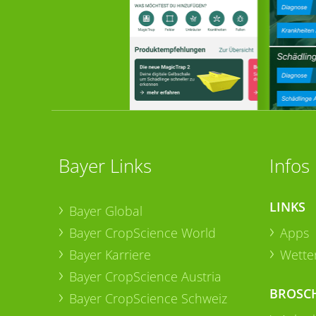
Bayer Links
Infos
LINKS
Bayer Global
Bayer CropScience World
Apps
Bayer Karriere
Wetter
Bayer CropScience Austria
BROSC
Bayer CropScience Schweiz