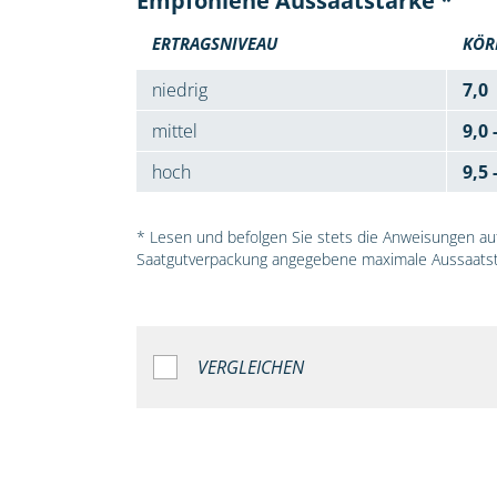
Empfohlene Aussaatstärke *
ERTRAGSNIVEAU
KÖR
niedrig
7,0
mittel
9,0 
hoch
9,5 
* Lesen und befolgen Sie stets die Anweisungen auf 
Saatgutverpackung angegebene maximale Aussaatst
VERGLEICHEN