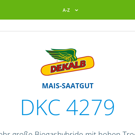
A-Z
MAIS-SAATGUT
DKC 4279
sehr große Biogashybride mit hohen Tr