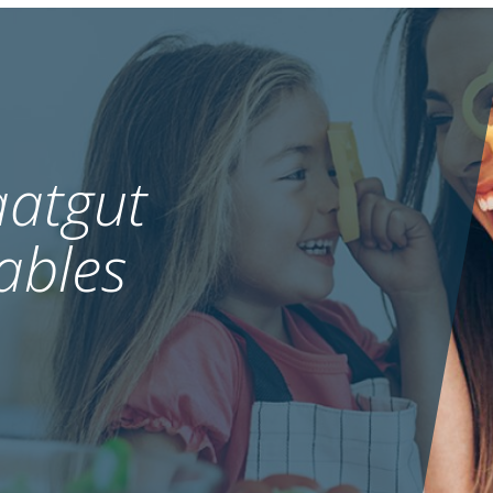
atgut
ables