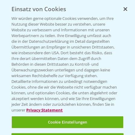
Einsatz von Cookies
KONTAKT
Wir würden gerne optionale Cookies verwenden, um Ihre
Nutzung dieser Website besser zu verstehen, unsere
Hilfe in Notfällen
Website zu verbessern und Informationen mit unseren
T.
+49 (0)214/30-20220
Werbepartnern zu teilen. Ihre Einwilligung umfasst auch
die in der Datenschutzerklärung im Detail dargestellten
Übermittlungen an Empfänger in unsicheren Drittstaaten,
wie insbesondere den USA. Dort besteht das Risiko, dass
Ihre derart übermittelten Daten dem Zugriff durch
Behörden in diesen Drittstaaten zu Kontroll- und
Überwachungszwecken unterliegen und dagegen keine
wirksamen Rechtsbehelfe zur Verfügung stehen.
Folgen Sie uns
Detaillierte Informationen zu unbedingt notwendigen
Cookies, ohne die wir die Webseite nicht verfügbar machen
können, und optionalen Cookies, die unten abgelehnt oder
akzeptiert werden können, und wie Sie Ihre Einwilligungen
jeder Zeit ändern oder zurückziehen können, finden Sie in
unserer
Privacy Statement
Cookie Einstellungen