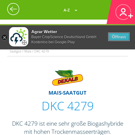
A-Z
Agrar Wetter
Öffnen
Bayer CropScience Deutschland GmbH
Kostenlos bei Google Play
Saatgut / Mais / DKC 4279
MAIS-SAATGUT
DKC 4279
DKC 4279 ist eine sehr große Biogashybride
mit hohen Trockenmasseerträgen.