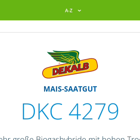
A-Z
MAIS-SAATGUT
DKC 4279
sehr große Biogashybride mit hohen Tr