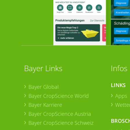
Bayer Links
Infos
LINKS
Bayer Global
Bayer CropScience World
Apps
Bayer Karriere
Wetter
Bayer CropScience Austria
BROSC
Bayer CropScience Schweiz