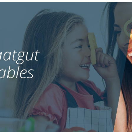
atgut
ables