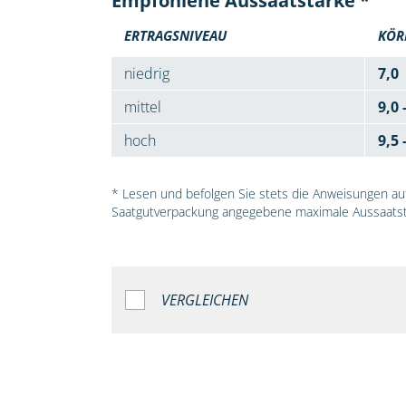
Empfohlene Aussaatstärke *
ERTRAGSNIVEAU
KÖR
niedrig
7,0
mittel
9,0 
hoch
9,5 
* Lesen und befolgen Sie stets die Anweisungen auf 
Saatgutverpackung angegebene maximale Aussaatst
VERGLEICHEN