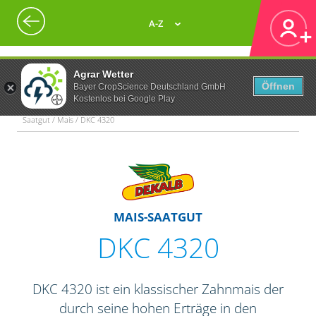
A-Z
Agrar Wetter
Öffnen
Bayer CropScience Deutschland GmbH
Kostenlos bei Google Play
Saatgut / Mais / DKC 4320
MAIS-SAATGUT
DKC 4320
DKC 4320 ist ein klassischer Zahnmais der
durch seine hohen Erträge in den