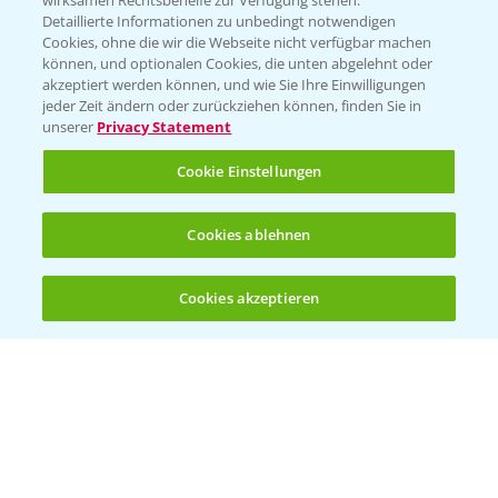
wirksamen Rechtsbehelfe zur Verfügung stehen.
Detaillierte Informationen zu unbedingt notwendigen
Cookies, ohne die wir die Webseite nicht verfügbar machen
Beratung auf WhatsApp
können, und optionalen Cookies, die unten abgelehnt oder
T.
+49 (0)174 346 564 1
akzeptiert werden können, und wie Sie Ihre Einwilligungen
jeder Zeit ändern oder zurückziehen können, finden Sie in
unserer
Privacy Statement
KONTAKT
Cookie Einstellungen
Hilfe in Notfällen
Cookies ablehnen
T.
+49 (0)214/30-20220
Cookies akzeptieren
Öffnen
Bis zu 4 Produkte vergleichen:
(noch 4)
Folgen Sie uns