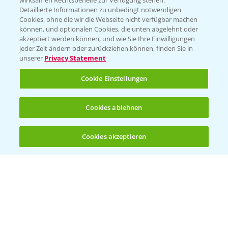
wirksamen Rechtsbehelfe zur Verfügung stehen.
Detaillierte Informationen zu unbedingt notwendigen
Cookies, ohne die wir die Webseite nicht verfügbar machen
Beratung auf WhatsApp
können, und optionalen Cookies, die unten abgelehnt oder
T.
+49 (0)174 346 564 1
akzeptiert werden können, und wie Sie Ihre Einwilligungen
jeder Zeit ändern oder zurückziehen können, finden Sie in
unserer
Privacy Statement
KONTAKT
Cookie Einstellungen
Hilfe in Notfällen
Cookies ablehnen
T.
+49 (0)214/30-20220
Cookies akzeptieren
Öffnen
Bis zu 4 Produkte vergleichen:
(noch 4)
Folgen Sie uns