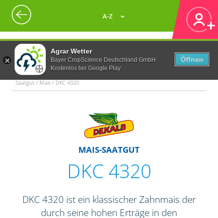
A-Z
Agrar Wetter
Öffnen
Bayer CropScience Deutschland GmbH
Kostenlos bei Google Play
Saatgut / Mais / DKC 4320
MAIS-SAATGUT
DKC 4320
DKC 4320 ist ein klassischer Zahnmais der
durch seine hohen Erträge in den