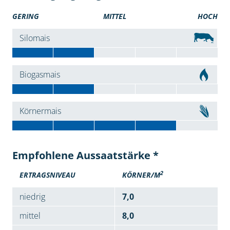
GERING
MITTEL
HOCH
Silomais
Biogasmais
Körnermais
Empfohlene Aussaatstärke *
2
ERTRAGSNIVEAU
KÖRNER/M
niedrig
7,0
mittel
8,0