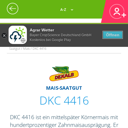
A-Z
Agrar Wetter
Öffnen
Bayer CropScience Deutschland GmbH
Kostenlos bei Google Play
Saatgut / Mais / DKC 4416
MAIS-SAATGUT
DKC 4416
DKC 4416 ist ein mittelspäter Körnermais mit
hundertprozentiger Zahnmaisausprägung. Er