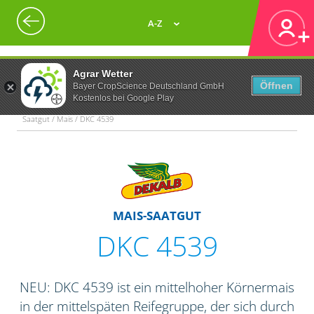
A-Z
Agrar Wetter
Öffnen
Bayer CropScience Deutschland GmbH
Kostenlos bei Google Play
Saatgut / Mais / DKC 4539
MAIS-SAATGUT
DKC 4539
NEU: DKC 4539 ist ein mittelhoher Körnermais
in der mittelspäten Reifegruppe, der sich durch