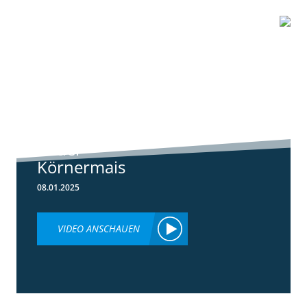
1:01
Standortreport
Schwanau – DKC
4539 unser
neuer
Körnermais
08.01.2025
VIDEO ANSCHAUEN