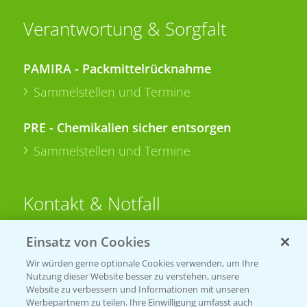
Verantwortung & Sorgfalt
PAMIRA - Packmittelrücknahme
Sammelstellen und Termine
PRE - Chemikalien sicher entsorgen
Sammelstellen und Termine
Kontakt & Notfall
Einsatz von Cookies
Beratung auf WhatsApp
T.
+49 (0)174 346 564 1
Wir würden gerne optionale Cookies verwenden, um Ihre
Nutzung dieser Website besser zu verstehen, unsere
Website zu verbessern und Informationen mit unseren
KONTAKT
Werbepartnern zu teilen. Ihre Einwilligung umfasst auch