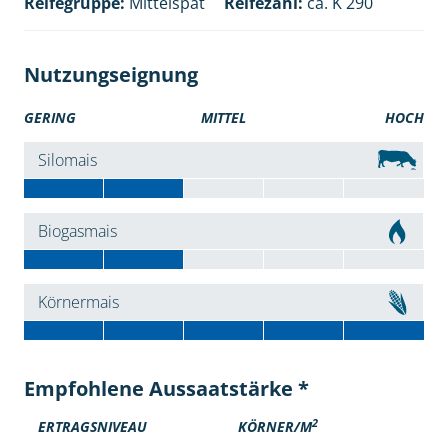
Reifegruppe:
Mittelspät
Reifezahl:
ca. K 290
Nutzungseignung
GERING
MITTEL
HOCH
Silomais
Biogasmais
Körnermais
Empfohlene Aussaatstärke *
2
ERTRAGSNIVEAU
KÖRNER/M