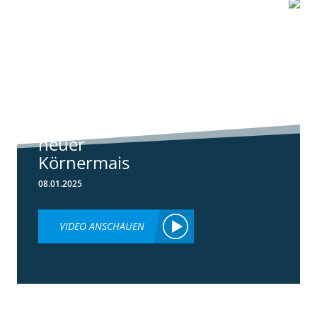
1:07
Standortreport
Schwanau – DKC
4540
ertragsstarker
neuer
Körnermais
08.01.2025
VIDEO ANSCHAUEN