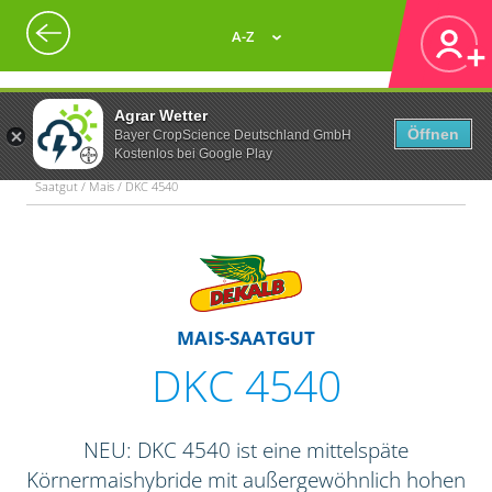
A-Z
Agrar Wetter
Öffnen
Bayer CropScience Deutschland GmbH
Kostenlos bei Google Play
Saatgut / Mais / DKC 4540
MAIS-SAATGUT
DKC 4540
NEU: DKC 4540 ist eine mittelspäte
Körnermaishybride mit außergewöhnlich hohen