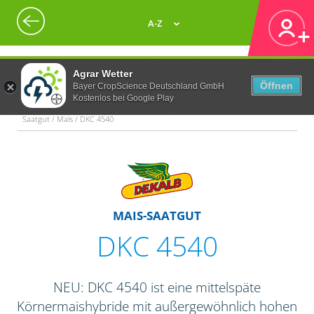
A-Z
Agrar Wetter
Öffnen
Bayer CropScience Deutschland GmbH
Kostenlos bei Google Play
Saatgut / Mais / DKC 4540
MAIS-SAATGUT
DKC 4540
NEU: DKC 4540 ist eine mittelspäte
Körnermaishybride mit außergewöhnlich hohen