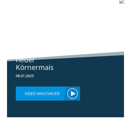
1:07
Standortreport
Schwanau – DKC
4540
ertragsstarker
neuer
Körnermais
08.01.2025
VIDEO ANSCHAUEN