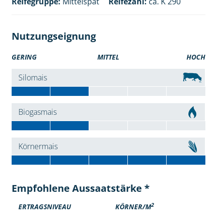
Reifegruppe:
Mittelspät
Reifezahl:
ca. K 290
Nutzungseignung
GERING
MITTEL
HOCH
Silomais
Biogasmais
Körnermais
Empfohlene Aussaatstärke *
2
ERTRAGSNIVEAU
KÖRNER/M