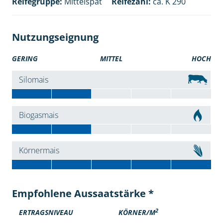
Reifegruppe:
Mittelspät
Reifezahl:
ca. K 290
Nutzungseignung
GERING
MITTEL
HOCH
Silomais
Biogasmais
Körnermais
Empfohlene Aussaatstärke *
2
ERTRAGSNIVEAU
KÖRNER/M