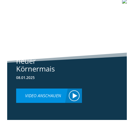
1:07
Standortreport
Schwanau – DKC
4540
ertragsstarker
neuer
Körnermais
08.01.2025
VIDEO ANSCHAUEN