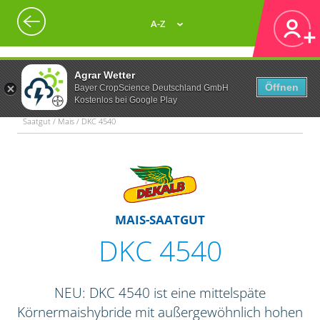
A-Z
Agrar Wetter
Öffnen
Bayer CropScience Deutschland GmbH
Kostenlos bei Google Play
Saatgut / Mais / DKC 4540
MAIS-SAATGUT
DKC 4540
NEU: DKC 4540 ist eine mittelspäte
Körnermaishybride mit außergewöhnlich hohen