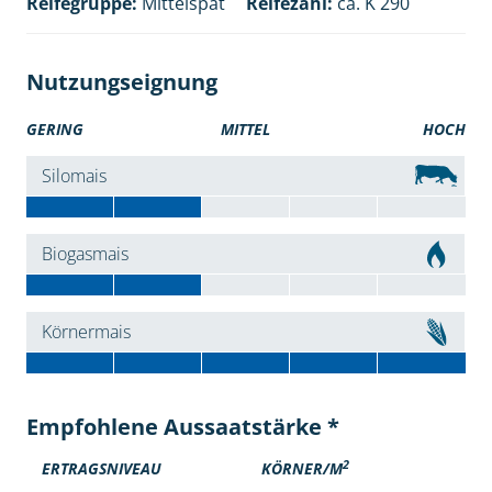
Reifegruppe:
Mittelspät
Reifezahl:
ca. K 290
Nutzungseignung
GERING
MITTEL
HOCH
Silomais
Biogasmais
Körnermais
Empfohlene Aussaatstärke *
2
ERTRAGSNIVEAU
KÖRNER/M