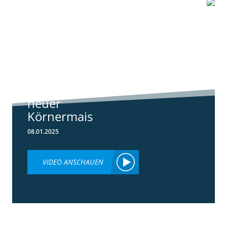
1:07
Standortreport
Schwanau – DKC
4540
ertragsstarker
neuer
Körnermais
08.01.2025
VIDEO ANSCHAUEN