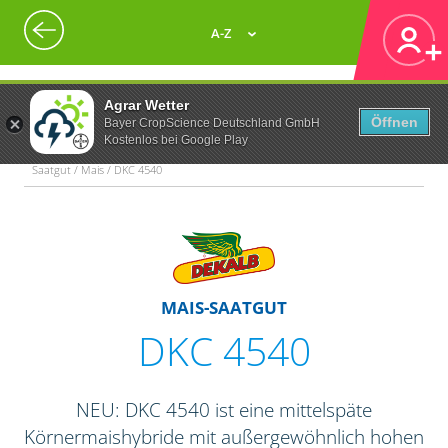
A-Z
Agrar Wetter
Öffnen
Bayer CropScience Deutschland GmbH
Kostenlos bei Google Play
Saatgut / Mais / DKC 4540
MAIS-SAATGUT
DKC 4540
NEU: DKC 4540 ist eine mittelspäte
Körnermaishybride mit außergewöhnlich hohen