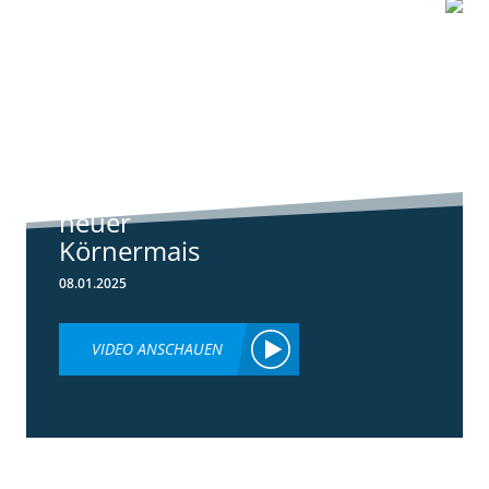
1:07
Standortreport
Schwanau – DKC
4540
ertragsstarker
neuer
Körnermais
08.01.2025
VIDEO ANSCHAUEN