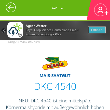
A-Z
Agrar Wetter
Öffnen
Bayer CropScience Deutschland GmbH
Kostenlos bei Google Play
Saatgut / Mais / DKC 4540
MAIS-SAATGUT
DKC 4540
NEU: DKC 4540 ist eine mittelspäte
Körnermaishybride mit außergewöhnlich hohen