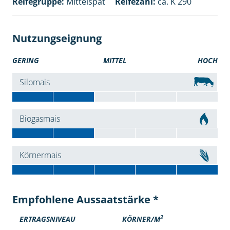
Reifegruppe:
Mittelspät
Reifezahl:
ca. K 290
Nutzungseignung
GERING
MITTEL
HOCH
Silomais
Biogasmais
Körnermais
Empfohlene Aussaatstärke *
2
ERTRAGSNIVEAU
KÖRNER/M