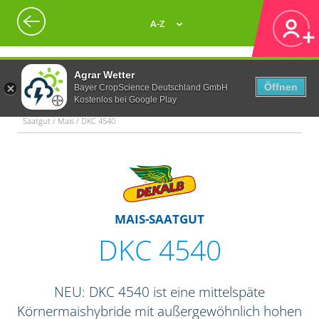
A-Z
Agrar Wetter
Öffnen
Bayer CropScience Deutschland GmbH
Kostenlos bei Google Play
Saatgut / Mais / DKC 4540
MAIS-SAATGUT
DKC 4540
NEU: DKC 4540 ist eine mittelspäte
Körnermaishybride mit außergewöhnlich hohen