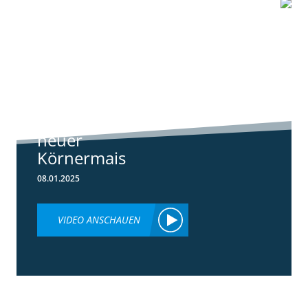
1:07
Standortreport
Schwanau – DKC
4540
ertragsstarker
neuer
Körnermais
08.01.2025
VIDEO ANSCHAUEN