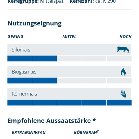
Reifegruppe:
Mittelspät
Reifezahl:
ca. K 290
Nutzungseignung
GERING
MITTEL
HOCH
Silomais
Biogasmais
Körnermais
Empfohlene Aussaatstärke *
2
ERTRAGSNIVEAU
KÖRNER/M