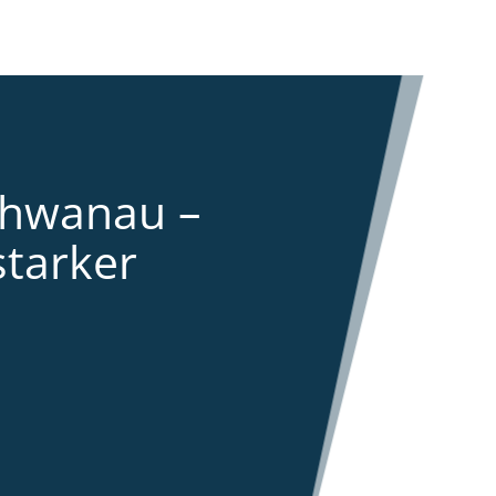
chwanau –
starker
s