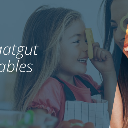
atgut
ables