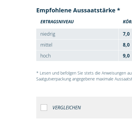
Empfohlene Aussaatstärke *
ERTRAGSNIVEAU
KÖR
niedrig
7,0
mittel
8,0
hoch
9,0
* Lesen und befolgen Sie stets die Anweisungen auf 
Saatgutverpackung angegebene maximale Aussaatst
VERGLEICHEN