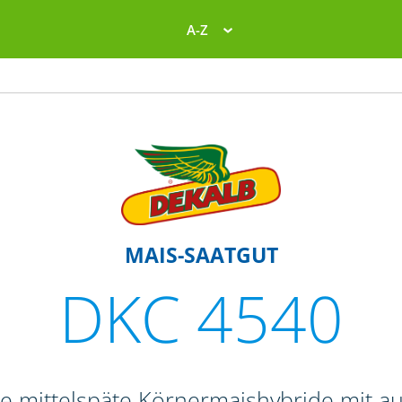
A-Z
MAIS-SAATGUT
DKC 4540
ne mittelspäte Körnermaishybride mit 