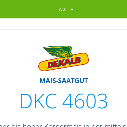
A-Z
MAIS-SAATGUT
DKC 4603
her bis hoher Körnermais in der mittel