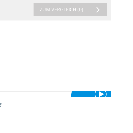
ZUM VERGLEICH
(0)
?
1:38