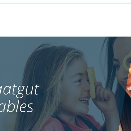
atgut
ables