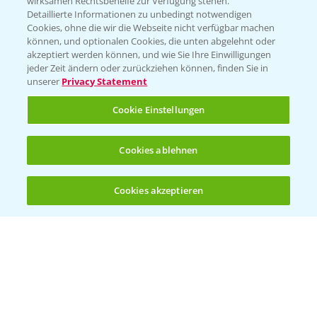
wirksamen Rechtsbehelfe zur Verfügung stehen.
Detaillierte Informationen zu unbedingt notwendigen
Cookies, ohne die wir die Webseite nicht verfügbar machen
können, und optionalen Cookies, die unten abgelehnt oder
akzeptiert werden können, und wie Sie Ihre Einwilligungen
jeder Zeit ändern oder zurückziehen können, finden Sie in
Folgen Sie uns
unserer
Privacy Statement
Cookie Einstellungen
Cookies ablehnen
Cookies akzeptieren
Öffnen
Bis zu 4 Produkte vergleichen:
(noch 4)
Allgemeine Nutzungsbedingungen
Datenschutzerklärung
Impressum
Gebrauchshinweise
© Bayer CropScience Deutschland GmbH