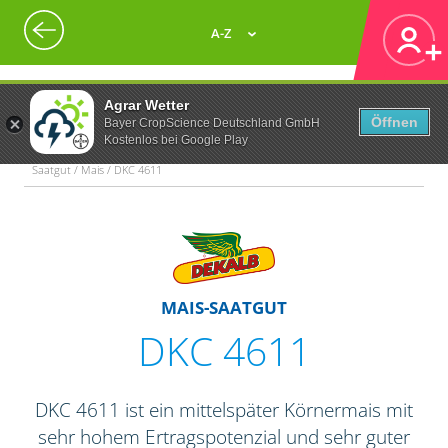
A-Z
Agrar Wetter
Öffnen
Bayer CropScience Deutschland GmbH
Kostenlos bei Google Play
Saatgut / Mais / DKC 4611
MAIS-SAATGUT
DKC 4611
DKC 4611 ist ein mittelspäter Körnermais mit
sehr hohem Ertragspotenzial und sehr guter