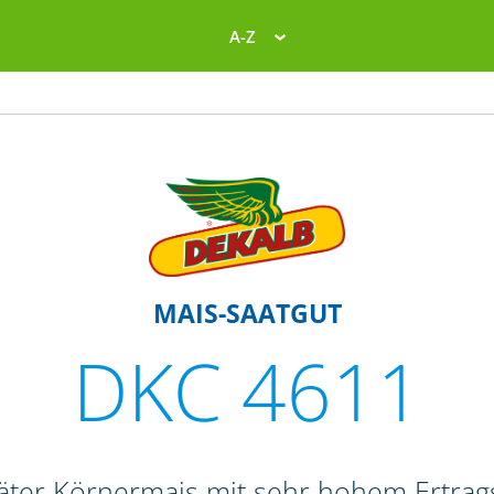
A-Z
MAIS-SAATGUT
DKC 4611
päter Körnermais mit sehr hohem Ertrag