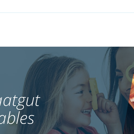
atgut
ables