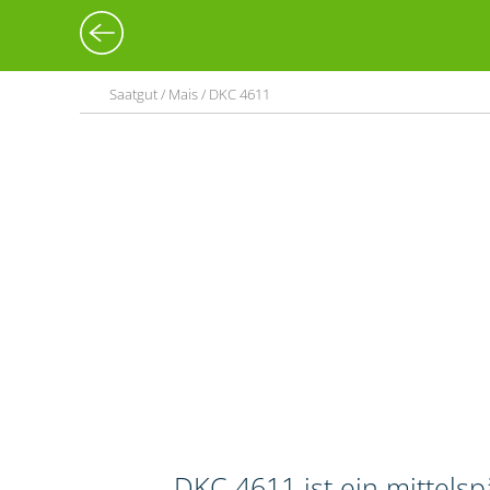
Saatgut / Mais / DKC 4611
DKC 4611 ist ein mittels