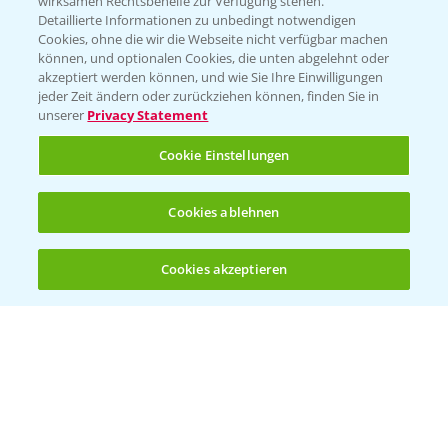
wirksamen Rechtsbehelfe zur Verfügung stehen.
Detaillierte Informationen zu unbedingt notwendigen
Cookies, ohne die wir die Webseite nicht verfügbar machen
können, und optionalen Cookies, die unten abgelehnt oder
akzeptiert werden können, und wie Sie Ihre Einwilligungen
jeder Zeit ändern oder zurückziehen können, finden Sie in
Folgen Sie uns
unserer
Privacy Statement
Cookie Einstellungen
Cookies ablehnen
Cookies akzeptieren
Öffnen
Bis zu 4 Produkte vergleichen:
(noch 4)
Allgemeine Nutzungsbedingungen
Datenschutzerklärung
Impressum
Gebrauchshinweise
© Bayer CropScience Deutschland GmbH