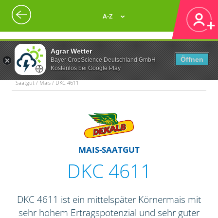
A-Z
Agrar Wetter
Öffnen
Bayer CropScience Deutschland GmbH
Kostenlos bei Google Play
Saatgut / Mais / DKC 4611
MAIS-SAATGUT
DKC 4611
DKC 4611 ist ein mittelspäter Körnermais mit
sehr hohem Ertragspotenzial und sehr guter