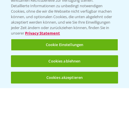
wirksamen Rechtsbehelfe zur Verfügung stehen.
Detaillierte Informationen zu unbedingt notwendigen
Cookies, ohne die wir die Webseite nicht verfügbar machen
können, und optionalen Cookies, die unten abgelehnt oder
akzeptiert werden können, und wie Sie Ihre Einwilligungen
jeder Zeit ändern oder zurückziehen können, finden Sie in
Folgen Sie uns
unserer
Privacy Statement
Cookie Einstellungen
Cookies ablehnen
Cookies akzeptieren
Öffnen
Bis zu 4 Produkte vergleichen:
(noch 4)
Allgemeine Nutzungsbedingungen
Datenschutzerklärung
Impressum
Gebrauchshinweise
© Bayer CropScience Deutschland GmbH