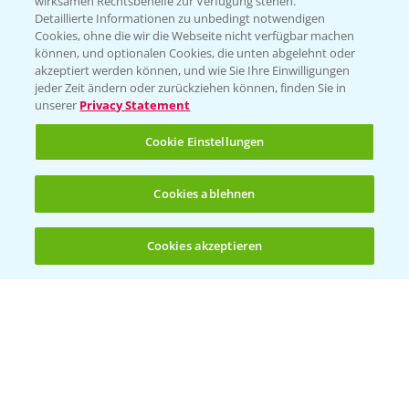
wirksamen Rechtsbehelfe zur Verfügung stehen.
Detaillierte Informationen zu unbedingt notwendigen
Cookies, ohne die wir die Webseite nicht verfügbar machen
können, und optionalen Cookies, die unten abgelehnt oder
akzeptiert werden können, und wie Sie Ihre Einwilligungen
jeder Zeit ändern oder zurückziehen können, finden Sie in
Folgen Sie uns
unserer
Privacy Statement
Cookie Einstellungen
Cookies ablehnen
Cookies akzeptieren
Öffnen
Bis zu 4 Produkte vergleichen:
(noch 4)
Allgemeine Nutzungsbedingungen
Datenschutzerklärung
Impressum
Gebrauchshinweise
© Bayer CropScience Deutschland GmbH