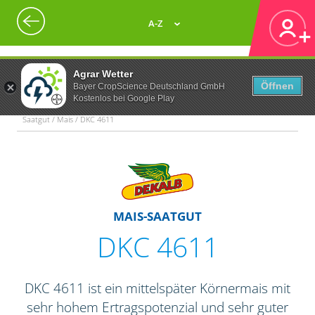
A-Z
Agrar Wetter
Öffnen
Bayer CropScience Deutschland GmbH
Kostenlos bei Google Play
Saatgut / Mais / DKC 4611
MAIS-SAATGUT
DKC 4611
DKC 4611 ist ein mittelspäter Körnermais mit
sehr hohem Ertragspotenzial und sehr guter