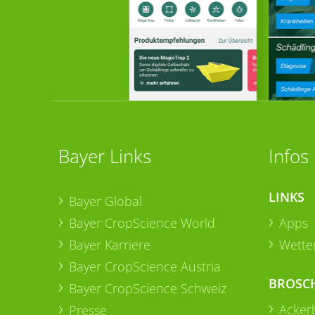
Bayer Links
Infos
LINKS
Bayer Global
Bayer CropScience World
Apps
Bayer Karriere
Wetter
Bayer CropScience Austria
BROSC
Bayer CropScience Schweiz
Acker
Presse