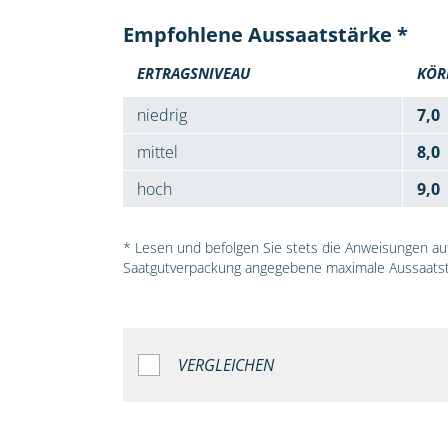
Empfohlene Aussaatstärke *
ERTRAGSNIVEAU
KÖR
niedrig
7,0
mittel
8,0
hoch
9,0
* Lesen und befolgen Sie stets die Anweisungen auf 
Saatgutverpackung angegebene maximale Aussaatst
VERGLEICHEN