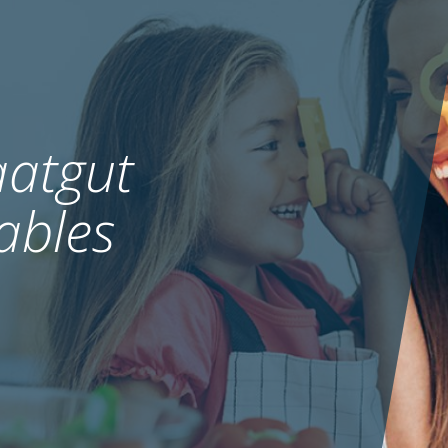
atgut
ables