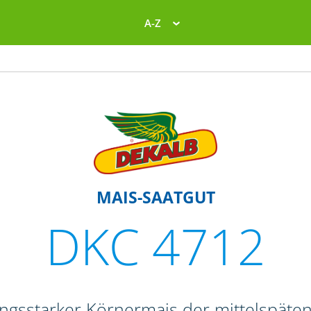
A-Z
MAIS-SAATGUT
DKC 4712
tungsstarker Körnermais der mittelspäte