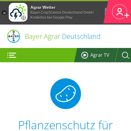
Agrar Wetter
Öffnen
Bayer CropScience Deutschland GmbH
Kostenlos bei Google Play
Bayer Agrar
Deutschland
Agrar TV
Pflanzenschutz für