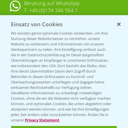
Beratung auf WhatsApp
T.
+49 (0)174 346 564 1
Einsatz von Cookies
KONTAKT
Wir würden gerne optionale Cookies verwenden, um Ihre
Nutzung dieser Website besser zu verstehen, unsere
Hilfe in Notfällen
Website zu verbessern und Informationen mit unseren
T.
+49 (0)214/30-20220
Werbepartnern zu teilen. Ihre Einwilligung umfasst auch
die in der Datenschutzerklärung im Detail dargestellten
Übermittlungen an Empfänger in unsicheren Drittstaaten,
wie insbesondere den USA. Dort besteht das Risiko, dass
Ihre derart übermittelten Daten dem Zugriff durch
Behörden in diesen Drittstaaten zu Kontroll- und
Überwachungszwecken unterliegen und dagegen keine
wirksamen Rechtsbehelfe zur Verfügung stehen.
Folgen Sie uns
Detaillierte Informationen zu unbedingt notwendigen
Cookies, ohne die wir die Webseite nicht verfügbar machen
können, und optionalen Cookies, die unten abgelehnt oder
akzeptiert werden können, und wie Sie Ihre Einwilligungen
jeder Zeit ändern oder zurückziehen können, finden Sie in
unserer
Privacy Statement