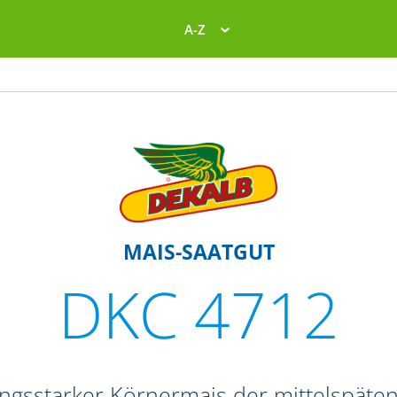
A-Z
MAIS-SAATGUT
DKC 4712
tungsstarker Körnermais der mittelspäte