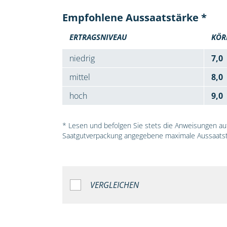
Empfohlene Aussaatstärke *
ERTRAGSNIVEAU
KÖR
niedrig
7,0
mittel
8,0
hoch
9,0
* Lesen und befolgen Sie stets die Anweisungen auf 
Saatgutverpackung angegebene maximale Aussaatst
VERGLEICHEN