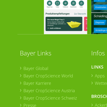
Bayer Links
Infos
LINKS
Bayer Global
Bayer CropScience World
Apps
Bayer Karriere
Wetter
Bayer CropScience Austria
BROSC
Bayer CropScience Schweiz
Acker
Presse