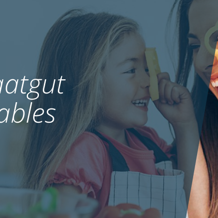
atgut
ables