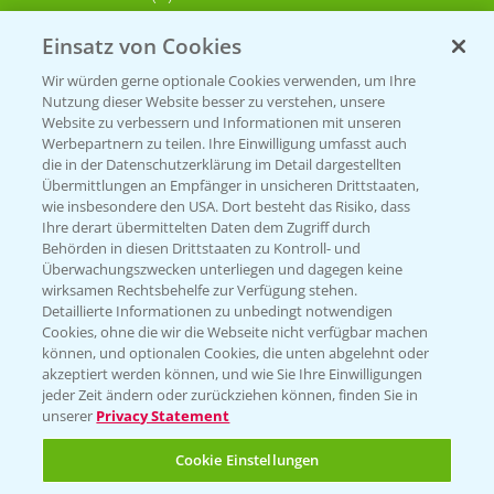
Einsatz von Cookies
KONTAKT
Wir würden gerne optionale Cookies verwenden, um Ihre
Nutzung dieser Website besser zu verstehen, unsere
Hilfe in Notfällen
Website zu verbessern und Informationen mit unseren
T.
+49 (0)214/30-20220
Werbepartnern zu teilen. Ihre Einwilligung umfasst auch
die in der Datenschutzerklärung im Detail dargestellten
Übermittlungen an Empfänger in unsicheren Drittstaaten,
wie insbesondere den USA. Dort besteht das Risiko, dass
Ihre derart übermittelten Daten dem Zugriff durch
Behörden in diesen Drittstaaten zu Kontroll- und
Überwachungszwecken unterliegen und dagegen keine
wirksamen Rechtsbehelfe zur Verfügung stehen.
Folgen Sie uns
Detaillierte Informationen zu unbedingt notwendigen
Cookies, ohne die wir die Webseite nicht verfügbar machen
können, und optionalen Cookies, die unten abgelehnt oder
akzeptiert werden können, und wie Sie Ihre Einwilligungen
jeder Zeit ändern oder zurückziehen können, finden Sie in
unserer
Privacy Statement
Cookie Einstellungen