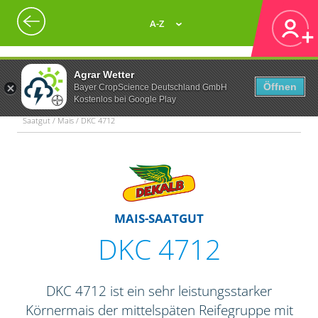
A-Z
Agrar Wetter
Öffnen
Bayer CropScience Deutschland GmbH
Kostenlos bei Google Play
Saatgut / Mais / DKC 4712
MAIS-SAATGUT
DKC 4712
DKC 4712 ist ein sehr leistungsstarker
Körnermais der mittelspäten Reifegruppe mit