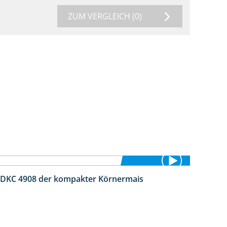
ZUM VERGLEICH
(0)
 DKC 4908 der kompakter Körnermais
1:18