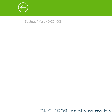
Saatgut / Mais / DKC 4908
DKC 4908 ist ein mittelh