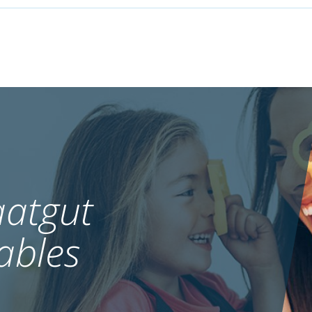
atgut
ables