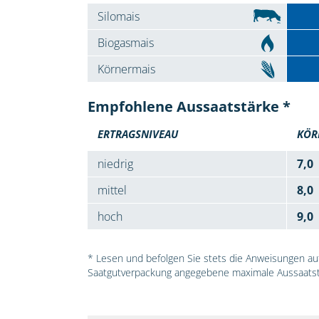
Silomais
Biogasmais
Körnermais
Empfohlene Aussaatstärke *
ERTRAGSNIVEAU
KÖR
niedrig
7,0
mittel
8,0
hoch
9,0
* Lesen und befolgen Sie stets die Anweisungen auf 
Saatgutverpackung angegebene maximale Aussaatst