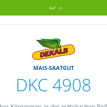
A-Z
MAIS-SAATGUT
DKC 4908
oher Körnermais in der mittelspäten Re