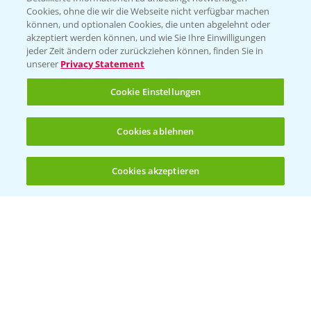
Cookies, ohne die wir die Webseite nicht verfügbar machen
Beratung auf WhatsApp
können, und optionalen Cookies, die unten abgelehnt oder
T.
+49 (0)174 346 564 1
akzeptiert werden können, und wie Sie Ihre Einwilligungen
jeder Zeit ändern oder zurückziehen können, finden Sie in
unserer
Privacy Statement
KONTAKT
Cookie Einstellungen
Hilfe in Notfällen
Cookies ablehnen
T.
+49 (0)214/30-20220
Cookies akzeptieren
Öffnen
Bis zu 4 Produkte vergleichen:
(noch 4)
Folgen Sie uns