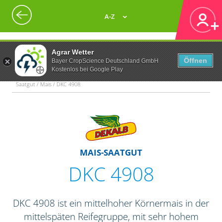
A-Z
Agrar Wetter
Öffnen
Bayer CropScience Deutschland GmbH
Kostenlos bei Google Play
Saatgut / Mais / DKC 4908
MAIS-SAATGUT
DKC 4908
DKC 4908 ist ein mittelhoher Körnermais in der
mittelspäten Reifegruppe, mit sehr hohem