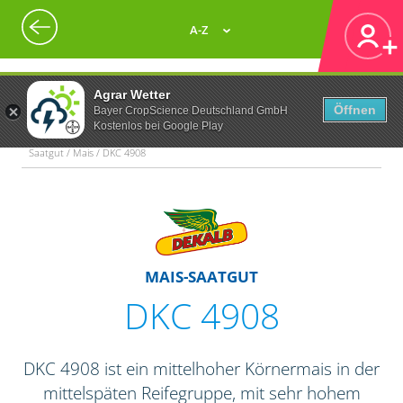
A-Z
Agrar Wetter
Öffnen
Bayer CropScience Deutschland GmbH
Kostenlos bei Google Play
Saatgut / Mais / DKC 4908
MAIS-SAATGUT
DKC 4908
DKC 4908 ist ein mittelhoher Körnermais in der
mittelspäten Reifegruppe, mit sehr hohem