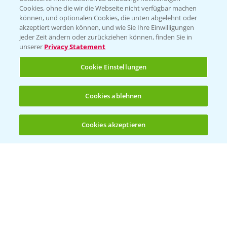
Cookies, ohne die wir die Webseite nicht verfügbar machen
Beratung auf WhatsApp
können, und optionalen Cookies, die unten abgelehnt oder
T.
+49 (0)174 346 564 1
akzeptiert werden können, und wie Sie Ihre Einwilligungen
jeder Zeit ändern oder zurückziehen können, finden Sie in
unserer
Privacy Statement
KONTAKT
Cookie Einstellungen
Hilfe in Notfällen
Cookies ablehnen
T.
+49 (0)214/30-20220
Cookies akzeptieren
Öffnen
Bis zu 4 Produkte vergleichen:
(noch 4)
Folgen Sie uns