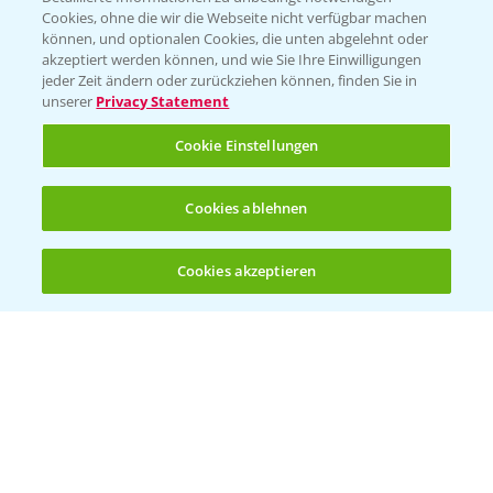
Cookies, ohne die wir die Webseite nicht verfügbar machen
Beratung auf WhatsApp
können, und optionalen Cookies, die unten abgelehnt oder
T.
+49 (0)174 346 564 1
akzeptiert werden können, und wie Sie Ihre Einwilligungen
jeder Zeit ändern oder zurückziehen können, finden Sie in
unserer
Privacy Statement
KONTAKT
Cookie Einstellungen
Hilfe in Notfällen
Cookies ablehnen
T.
+49 (0)214/30-20220
Cookies akzeptieren
Öffnen
Bis zu 4 Produkte vergleichen:
(noch 4)
Folgen Sie uns