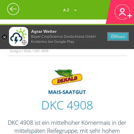
A-Z
Agrar Wetter
Öffnen
Bayer CropScience Deutschland GmbH
Kostenlos bei Google Play
Saatgut / Mais / DKC 4908
MAIS-SAATGUT
DKC 4908
DKC 4908 ist ein mittelhoher Körnermais in der
mittelspäten Reifegruppe, mit sehr hohem